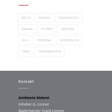
BELTS
BRAKES
DIAGNOSTICS
ENGINE
FILTERS
HEATING
OILS
STEERING
SUSPENSION
TIRES
TRANSMISSION
Kontakt
Ambiente Malerei
Inhaber G. Lissner
Malermeister Frank Lissner